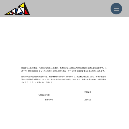
株式会社三原精機は、代表取締役社長 三原健作、専務取締役 三原祐紀の兄弟が取締役を務める製造業です。社
員一同、技術と誠実さをもってお客様にご満足頂ける製品・サービスをご提供することをお約束いたします。
​産業用装置の設計開発製造部門と、精密機械加工部門の二部門体制で、多品種少量生産に対応。半導体製造装
置向け部品加工を基盤としつつ、常に新たな分野への挑戦を続けております。今後とも変わらぬご支援を賜り
ますよう、よろしくお願い申し上げます。
三原健作
代表取締役社長
専務取締役
三原祐紀